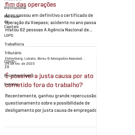
fim das operações
Institucional
Anac cassou em definitivo o certificado de
Mercado
de
operação da Voepass; acidente no ano passado
Capitais
matou 62 pessoas A Agência Nacional de
LGPD
Aviação...
Trabalhista
Tributário
Eichenberg, Lobato, Abreu & Advogados Associados
COVID-
24 de fev. de 2023
19
É possível a justa causa por ato
Reconhecimento
cometido fora do trabalho?
Eventos
Recentemente, ganhou grande repercussão o
questionamento sobre a possibilidade de
desligamento por justa causa de empregados
que,...