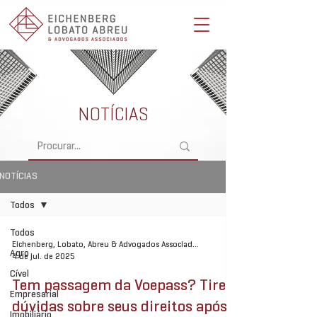
Eichenberg, Lobato, Abreu & Advogados Associados -
Advocacia Full Service
NOTÍCIAS
NOTÍCIAS
Todos
Todos
Eichenberg, Lobato, Abreu & Advogados Associados
Agro
4 de jul. de 2025
Cível
Tem passagem da Voepass? Tire
Empresarial
dúvidas sobre seus direitos após o
Imobiliário