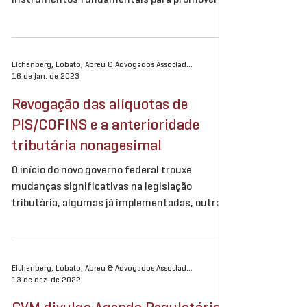
instrumentos fundamentais para promover o
desenvolvimento...
Eichenberg, Lobato, Abreu & Advogados Associados
16 de jan. de 2023
Revogação das alíquotas de
PIS/COFINS e a anterioridade
tributária nonagesimal
O início do novo governo federal trouxe
mudanças significativas na legislação
tributária, algumas já implementadas, outras
anunciadas....
Eichenberg, Lobato, Abreu & Advogados Associados
13 de dez. de 2022