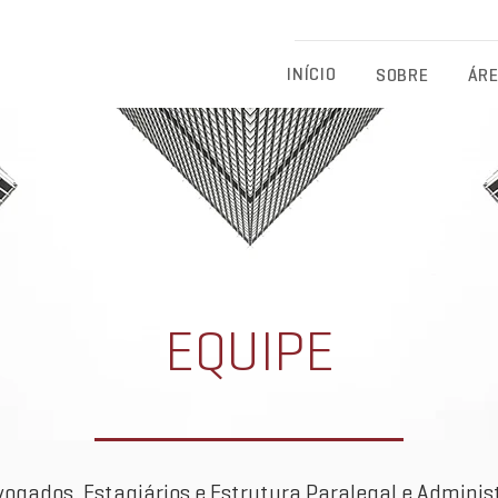
Eichenberg, Lobato, Abreu & Advogados Associados - Advocacia Fu
INÍCIO
SOBRE
ÁRE
EQUIPE
vogados, Estagiários e Estrutura Paralegal e Administ