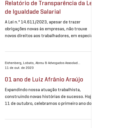
27 de fev. de 2024
Relatório de Transparência da Lei
de Igualdade Salarial
A Lei n.º 14.611/2023, apesar de trazer
obrigações novas às empresas, não trouxe
novos direitos aos trabalhadores, em especial,
às...
Eichenberg, Lobato, Abreu & Advogados Associados
11 de out. de 2023
01 ano de Luiz Afrânio Araújo
Expandindo nossa atuação trabalhista,
construindo novas histórias de sucesso. Hoje,
11 de outubro, celebramos o primeiro ano do
sócio...