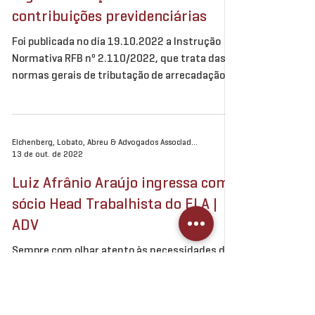
Receita Federal consolida
regulamentação sobre
contribuições previdenciárias
Foi publicada no dia 19.10.2022 a Instrução
Normativa RFB nº 2.110/2022, que trata das
normas gerais de tributação de arrecadação
de...
Eichenberg, Lobato, Abreu & Advogados Associados
13 de out. de 2022
Luiz Afrânio Araújo ingressa como
sócio Head Trabalhista do ELA |
ADV
Sempre com olhar atento às necessidades de
nossos clientes e com foco na nossa atuação
abrangente e completa para as melhores