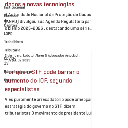
dados e novas tecnologias
Institucional
A Autoridade Nacional de Proteção de Dados
Mercado
de
(ANPD) divulgou sua Agenda Regulatória para
Capitais
o biênio 2025-2026 , destacando uma série
LGPD
de...
Trabalhista
Tributário
Eichenberg, Lobato, Abreu & Advogados Associados
COVID-
7 de jul. de 2025
19
Por que o STF pode barrar o
Reconhecimento
aumento do IOF, segundo
Eventos
especialistas
Viés puramente arrecadatório pode ameaçar a
estratégia do governo no STF, dizem
tributaristas O movimento do presidente Lula
de levar a...