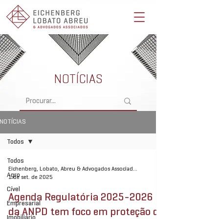
Eichenberg, Lobato, Abreu & Advogados Associados -
Advocacia Full Service
NOTÍCIAS
NOTÍCIAS
Todos
Todos
Eichenberg, Lobato, Abreu & Advogados Associados
Agro
1 de set. de 2025
Cível
Agenda Regulatória 2025-2026
Empresarial
da ANPD tem foco em proteção de
Imobiliário