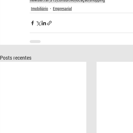
newsletter
STJ
consultivo
locação
shopping
Imobiliário
Empresarial
Posts recentes