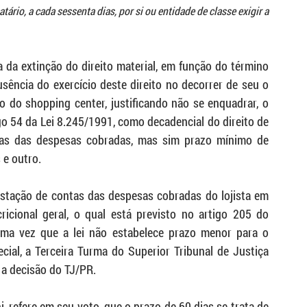
io, a cada sessenta dias, por si ou entidade de classe exigir a 
 da extinção do direito material, em função do término 
sência do exercício deste direito no decorrer de seu o 
o do shopping center, justificando não se enquadrar, o 
go 54 da Lei 8.245/1991, como decadencial do direito de 
ntas das despesas cobradas, mas sim prazo mínimo de 
 e outro.
restação de contas das despesas cobradas do lojista em 
cional geral, o qual está previsto no artigo 205 do 
ma vez que a lei não estabelece prazo menor para o 
cial, a Terceira Turma do Superior Tribunal de Justiça 
a decisão do TJ/PR. 
i, refere em seu voto, que o prazo de 60 dias se trata de 