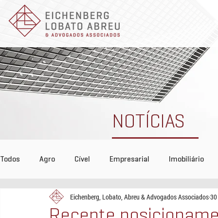
NOTÍCIAS
Todos
Agro
Cível
Empresarial
Imobiliário
Eichenberg, Lobato, Abreu & Advogados Associados
30
Tributário
COVID-19
Reconhecimento
Even
Recente posicioname