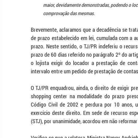
maior, devidamente demonstradas, podendo o locatár
comprovação das mesmas.
Brevemente, aclaramos que a decadência se trata
de prazo estabelecido em lei, cumulada com a au
prazo. Neste sentido, o TJ/PR indeferiu o recurs
prazo de 60 dias referido no parágrafo 2º do arti
o lojista exigir do locador a prestação de co
intervalo entre um pedido de prestação de contas
O TJ/PR enquadrou, ainda, o direito de exigir p
shopping center na modalidade do prazo prescri
Código Civil de 2002 e perdura por 10 anos, u
exercício deste direito. Em sede de recurso espe
(STJ), por unanimidade, acordou em não reformar 
Verifica-se que a relatora, Ministra Nancy Andrigh