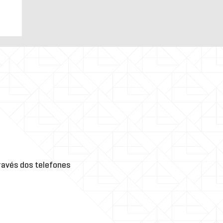
a
o
avés dos telefones