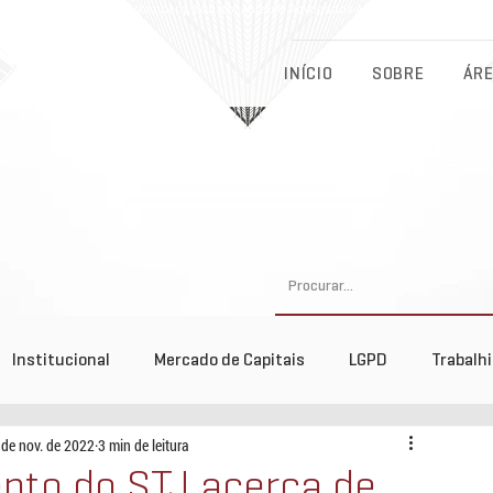
Eichenberg, Lobato, Abreu & Advogados Associados - Advocacia Fu
INÍCIO
SOBRE
ÁRE
Institucional
Mercado de Capitais
LGPD
Trabalh
 de nov. de 2022
3 min de leitura
tos
nto do STJ acerca de