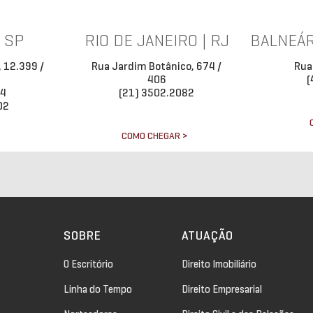
| SP
RIO DE JANEIRO | RJ
BALNEÁR
, 12.399 /
Rua Jardim Botânico, 674 /
Rua
406
(
34
(21) 3502.2082
02
COMO CHEGAR >
>
SOBRE
ATUAÇÃO
O Escritório
Direito Imobiliário
Linha do Tempo
Direito Empresarial