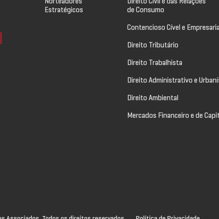
Norteadores
Direito Civil e das Relações
Estratégicos
de Consumo
Contencioso Cível e Empresaria
Direito Tributário
Direito Trabalhista
Direito Administrativo e Urbaní
Direito Ambiental
Mercados Financeiro e de Capi
s Associados. Todos os direitos reservados.
Política de Privacidade