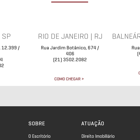
| SP
RIO DE JANEIRO | RJ
BALNEÁR
, 12.399 /
Rua Jardim Botânico, 674 /
Rua
406
(
34
(21) 3502.2082
02
COMO CHEGAR >
>
SOBRE
ATUAÇÃO
O Escritório
Direito Imobiliário