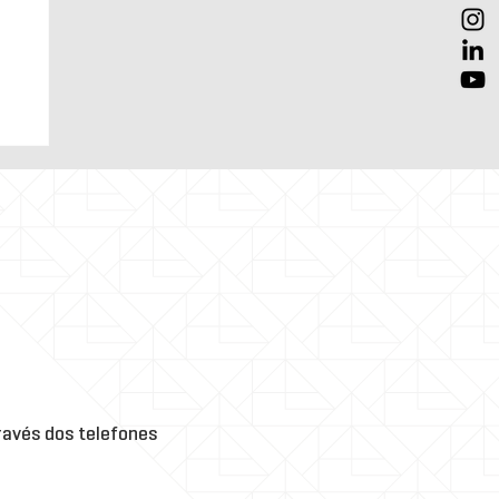
-1:
ra
 de
o
m
avés dos telefones