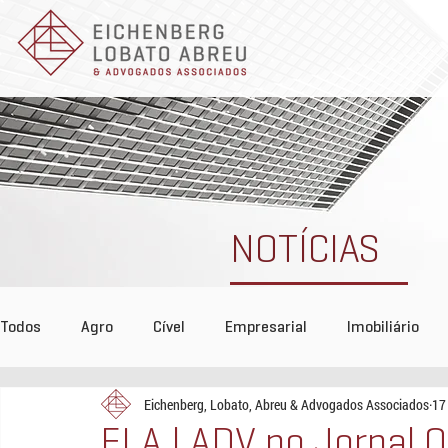
NOTÍCIAS
Todos
Agro
Cível
Empresarial
Imobiliário
Eichenberg, Lobato, Abreu & Advogados Associados
17
Tributário
COVID-19
Reconhecimento
Even
ELA | ADV no Jornal 