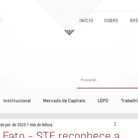
Eichenberg, Lobato, Abreu & Advogados Associados - Advocacia Fu
INÍCIO
SOBRE
ÁRE
Institucional
Mercado de Capitais
LGPD
Trabalh
 de jan. de 2025
1 min de leitura
tos
O Fato - STF reconhece a