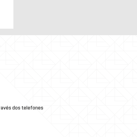
el
o
,
ório
avés dos telefones