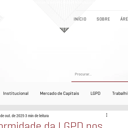
Eichenberg, Lobato, Abreu & Advogados Associados - Advocacia Fu
INÍCIO
SOBRE
ÁRE
Institucional
Mercado de Capitais
LGPD
Trabalh
 de out. de 2025
3 min de leitura
tos
formidade da LGPD nos