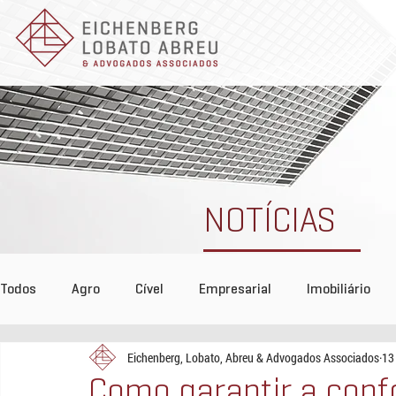
NOTÍCIAS
Todos
Agro
Cível
Empresarial
Imobiliário
Eichenberg, Lobato, Abreu & Advogados Associados
13
Tributário
COVID-19
Reconhecimento
Even
Como garantir a con