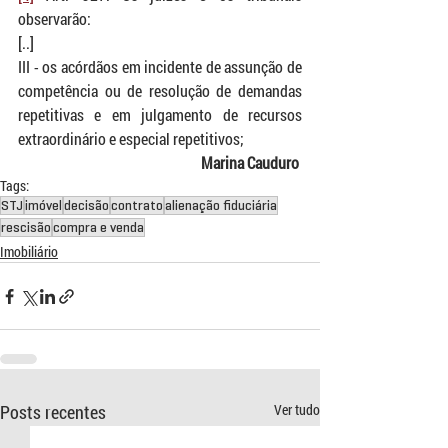
observarão:
[..]
III - os acórdãos em incidente de assunção de 
competência ou de resolução de demandas 
repetitivas e em julgamento de recursos 
extraordinário e especial repetitivos;
Marina Cauduro 
Tags:
STJ
imóvel
decisão
contrato
alienação fiduciária
rescisão
compra e venda
Imobiliário
Posts recentes
Ver tudo