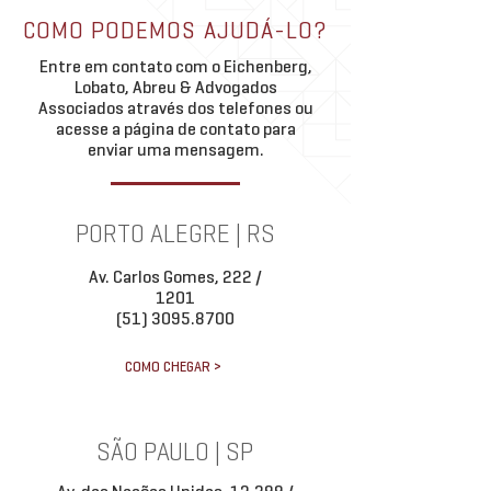
Theo Abreu palestra em
(Lei nº 14.711/2023).
COMO PODEMOS AJUDÁ-LO?
debate da OABRJ sobre
regulamentar a execu
permuta imobiliária
Entre em contato com o Eichenberg,
garantia diretamente 
Lobato, Abreu & Advogados
Associados através dos telefones ou
acesse a página de contato para
enviar uma mensagem.
PORTO ALEGRE | RS
Av. Carlos Gomes, 222 /
1201
(51) 3095.8700
COMO CHEGAR >
SÃO PAULO | SP