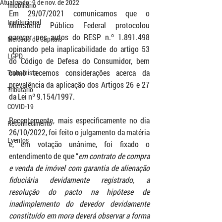
Atualizado:
9 de nov. de 2022
Imobiliário
Em 29/07/2021 comunicamos que o 
Institucional
Ministério Público Federal protocolou 
parecer nos autos do RESP n.º 1.891.498 
Mercado de Capitais
opinando pela inaplicabilidade do artigo 53 
LGPD
do Código de Defesa do Consumidor, bem 
como tecemos considerações acerca da 
Trabalhista
prevalência da aplicação dos Artigos 26 e 27 
Tributário
da Lei nº 9.154/1997. 
COVID-19
Recentemente, mais especificamente no dia 
Reconhecimento
26/10/2022, foi feito o julgamento da matéria 
Eventos
e, em votação unânime, foi fixado o 
entendimento de que “
em contrato de compra 
e venda de imóvel com garantia de alienação 
fiduciária devidamente registrado, a 
resolução do pacto na hipótese de 
inadimplemento do devedor devidamente 
constituído em mora deverá observar a forma 