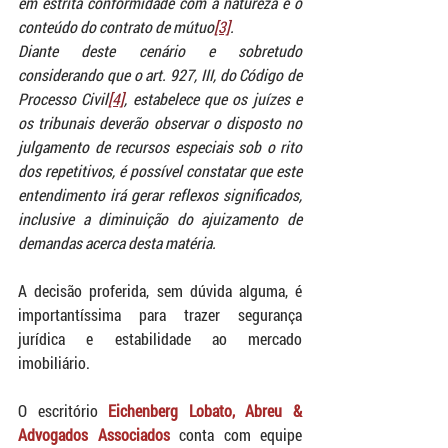
em estrita conformidade com a natureza e o 
conteúdo do contrato de mútuo
[3]
.
Diante deste cenário e sobretudo 
considerando que o art. 927, III, do Código de 
Processo Civil
[4]
, estabelece que os juízes e 
os tribunais deverão observar o disposto no 
julgamento de recursos especiais sob o rito 
dos repetitivos, é possível constatar que este 
entendimento irá gerar reflexos significados, 
inclusive a diminuição do ajuizamento de 
demandas acerca desta matéria.
A decisão proferida, sem dúvida alguma, é 
importantíssima para trazer segurança 
jurídica e estabilidade ao mercado 
imobiliário.
O escritório 
Eichenberg Lobato, Abreu & 
Advogados Associados
 conta com equipe 