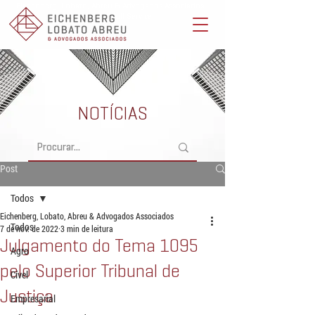
Eichenberg, Lobato, Abreu & Advogados Associados -
Advocacia Full Service
NOTÍCIAS
Post
Todos
Eichenberg, Lobato, Abreu & Advogados Associados
Todos
7 de nov. de 2022
3 min de leitura
Julgamento do Tema 1095
Agro
pelo Superior Tribunal de
Cível
Justiça
Empresarial