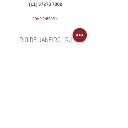
(11) 97270 7802
COMO CHEGAR >
RIO DE JANEIRO | RJ
Rua Jardim Botânico, 674 / 406
(21) 3502.2082
COMO CHEGAR >
BALNEÁRIO CAMBORIÚ | SC
Rua 1500,820 / 2003
(47) 3056.0842
COMO CHEGAR >