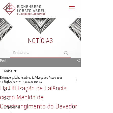
Eichenberg, Lobato, Abreu & Advogados Associados -
Advocacia Full Service
NOTÍCIAS
Post
Todos
Eichenberg, Lobato, Abreu & Advogados Associados
Todos
31 de jan. de 2025
3 min de leitura
Da Utilização de Falência
Agro
como Medida de
Cível
Constrangimento do Devedor
Empresarial