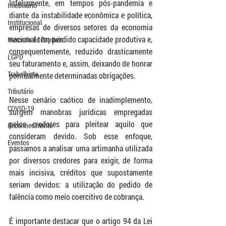
Infelizmente, em tempos pós-pandemia e 
Imobiliário
diante da instabilidade econômica e política, 
Institucional
empresas de diversos setores da economia 
nacional têm perdido capacidade produtiva e, 
Mercado de Capitais
consequentemente, reduzido drasticamente 
LGPD
seu faturamento e, assim, deixando de honrar 
Trabalhista
pontualmente determinadas obrigações.
Tributário
Nesse cenário caótico de inadimplemento, 
COVID-19
surgem manobras jurídicas empregadas 
pelos credores para pleitear aquilo que 
Reconhecimento
consideram devido. Sob esse enfoque, 
Eventos
passamos a analisar uma artimanha utilizada 
por diversos credores para exigir, de forma 
mais incisiva, créditos que supostamente 
seriam devidos: a utilização do pedido de 
falência como meio coercitivo de cobrança.
É importante destacar que o artigo 94 da Lei 