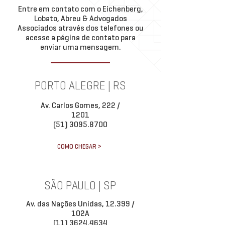
Entre em contato com o Eichenberg,
limites da respon
participação direta n
Lobato, Abreu & Advogados
Associados através dos telefones ou
acesse a página de contato para
enviar uma mensagem.
PORTO ALEGRE | RS
Av. Carlos Gomes, 222 /
1201
(51) 3095.8700
COMO CHEGAR >
SÃO PAULO | SP
Av. das Nações Unidas, 12.399 /
102A
(11) 3624.4634