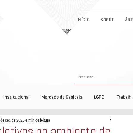
Eichenberg, Lobato, Abreu & Advogados Associados - Advocacia Fu
INÍCIO
SOBRE
ÁRE
Institucional
Mercado de Capitais
LGPD
Trabalh
 de set. de 2020
1 min de leitura
tos
letivos no ambiente de