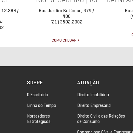
| SP
RIO DE JANEIRO | RJ
BALNEÁR
, 12.399 /
Rua Jardim Botânico, 674 /
Rua
406
(
34
(21) 3502.2082
02
COMO CHEGAR >
>
SOBRE
ATUAÇÃO
O Escritório
Direito Imobiliário
Linha do Tempo
Direito Empresarial
Norteadores
Direito Civil e das Relações
Estratégicos
de Consumo
Contencioso Cível e Empresaria