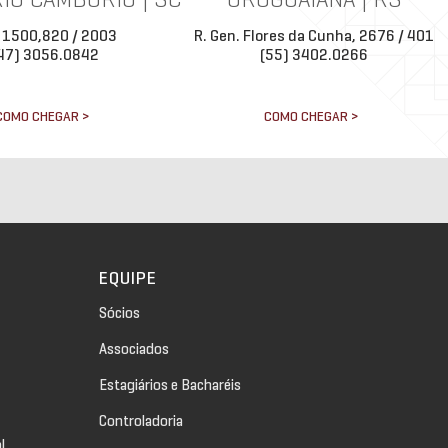
IO CAMBORIÚ | SC
URUGUAIANA | RS
 1500,820 / 2003
R. Gen. Flores da Cunha, 2676 / 401
47) 3056.0842
(55) 3402.0266
COMO CHEGAR >
COMO CHEGAR >
EQUIPE
Sócios
Associados
Estagiários e Bacharéis
Controladoria
l