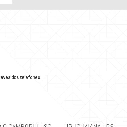
-1:
ra
 de
o
m
avés dos telefones