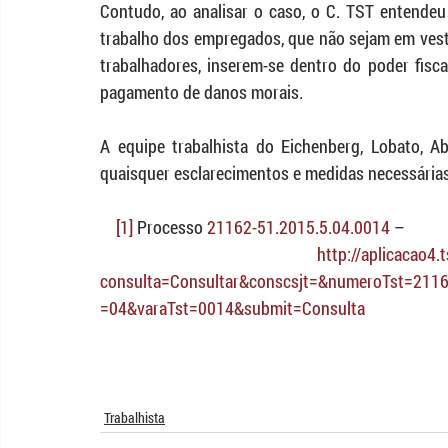
Contudo, ao analisar o caso, o C. TST entendeu 
trabalho dos empregados, que não sejam em vesti
trabalhadores, inserem-se dentro do poder fisca
pagamento de danos morais.
A equipe trabalhista do Eichenberg, Lobato, A
quaisquer esclarecimentos e medidas necessárias
[1]
 Processo 
21162-51.2015.5.04.0014
 – 
http://aplicacao4
consulta=Consultar&conscsjt=&numeroTst=2116
=04&varaTst=0014&submit=Consulta
Trabalhista