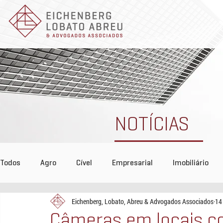
NOTÍCIAS
Todos
Agro
Cível
Empresarial
Imobiliário
Eichenberg, Lobato, Abreu & Advogados Associados
14
Tributário
COVID-19
Reconhecimento
Even
Câmeras em locais co