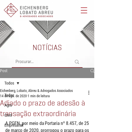
Eichenberg, Lobato, Abreu & Advogados Associados -
Advocacia Full Service
NOTÍCIAS
Post
Todos
Eichenberg, Lobato, Abreu & Advogados Associados
Todos
14 de ago. de 2020
1 min de leitura
Adiado o prazo de adesão à
Agro
transação extraordinária
Cível
A PGFN, por meio da Portaria nº 8.457, de 25 
Empresarial
de março de 2020, prorrogou o prazo para os 