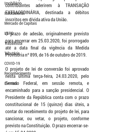
Imobiliário
contribuintes aderirem à TRANSAÇÃO 
EXTRAORDINÁRIA, destinada a débitos 
Institucional
inscritos em dívida ativa da União. 
Mercado de Capitais
LGPD
O prazo de adesão, originalmente previsto 
para encerrar em 25.03.2020, foi prorrogado 
Trabalhista
até a data final da vigência da Medida 
Tributário
Provisória nº 899, de 16 de outubro de 2019. 
COVID-19
O projeto de lei de conversão foi aprovado 
Reconhecimento
nesta última terça-feira, 24.03.2020, pelo 
Senado Federal, em sessão remota, e 
Eventos
encaminhado para a sanção presidencial. O 
Presidente da República conta com o prazo 
constitucional de 15 (quinze) dias úteis, a 
contar do recebimento do projeto de lei, para 
sancionar, ou vetar, o projeto, conforme 
previsto na Constituição. O prazo encerrar-se-