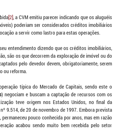
ebida
[2]
, a CVM emitiu parecer indicando que os aluguéis 
óveis) poderiam ser considerados créditos imobiliários 
 locação a servir como lastro para estas operações.
eu entendimento dizendo que os créditos imobiliários, 
ção, são os que decorrem da exploração de imóvel ou do 
captados pelo devedor devem, obrigatoriamente, serem 
o ou reforma.
operação típica do Mercado de Capitais, sendo este o 
s
) negociam e buscam a captação de recursos com os 
itização teve origem nos Estados Unidos, no final da 
ei nº 9.514, de 20 de novembro de 1997. Embora prevista 
s, permaneceu pouco conhecida por anos, mas em razão 
operação acabou sendo muito bem recebida pelo setor 