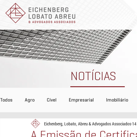
NOTÍCIAS
Todos
Agro
Cível
Empresarial
Imobiliário
Eichenberg, Lobato, Abreu & Advogados Associados
14
Tributário
COVID-19
Reconhecimento
Even
A Emissão de Certifi