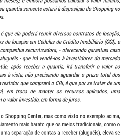
 meses), e embora possamos calcular o valor mínimo, 
sa quantia somente estará à disposição do Shopping no 
s.
 que ela poderá reunir diversos contratos de locação, 
os de locação em Cédulas de Crédito Imobiliário (
CCI
), e 
companhia securitizadora, - oferecendo garantias caso 
uguéis - que irá vendê-los à investidores do mercado 
ão, após receber a quantia, irá transferir o valor ao 
s à vista, não precisando aguardar o prazo total dos 
vestidor que comprará o CRI, é que por se tratar de um 
rá, em troca de manter os recursos aplicados, uma 
o valor investido, em forma de juros.
 o Shopping Center, mas como visto no exemplo acima, 
ciamento mais barato que os meios tradicionais, como o 
ma separação de contas a receber (aluguéis), eleva-se 