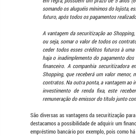
em regra, possuem um prazo de 5 anos (60
somando os aluguéis mínimos do lojista, es
futuro, após todos os pagamentos realizado
A vantagem da securitização ao Shopping, é
ou seja, somar o valor de todos os contrat
ceder todos esses créditos futuros à uma 
haja o inadimplemento do pagamento dos al
financeiro. A companhia securitizadora ent
Shopping, que receberá um valor menor, ma
contratos. Na outra ponta, a vantagem ao in
investimento de renda fixa, este recebe
remuneração do emissor do título junto com 
São diversas as vantagens da securitização para
destacamos a possibilidade de adquirir um finan
empréstimo bancário por exemplo, pois como há u