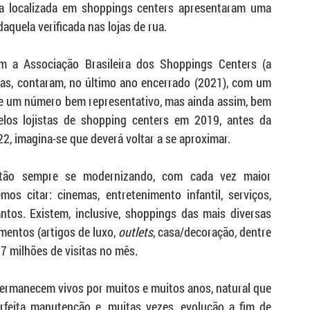
a localizada em shoppings centers apresentaram uma 
quela verificada nas lojas de rua.
a Associação Brasileira dos Shoppings Centers (a 
s, contaram, no último ano encerrado (2021), com um 
 de um número bem representativo, mas ainda assim, bem 
los lojistas de shopping centers em 2019, antes da 
2, imagina-se que deverá voltar a se aproximar.
tão sempre se modernizando, com cada vez maior 
os citar: cinemas, entretenimento infantil, serviços, 
antos. Existem, inclusive, shoppings das mais diversas 
mentos (artigos de luxo, 
outlets
, casa/decoração, dentre 
 milhões de visitas no mês.
permanecem vivos por muitos e muitos anos, natural que 
feita manutenção e, muitas vezes, evolução a fim de 