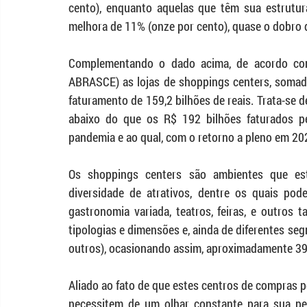
cento), enquanto aquelas que têm sua estrutur
melhora de 11% (onze por cento), quase o dobro da
Complementando o dado acima, de acordo com 
ABRASCE) as lojas de shoppings centers, somada
faturamento de 159,2 bilhões de reais. Trata-se
abaixo do que os R$ 192 bilhões faturados pe
pandemia e ao qual, com o retorno a pleno em 202
Os shoppings centers são ambientes que es
diversidade de atrativos, dentre os quais podem
gastronomia variada, teatros, feiras, e outros t
tipologias e dimensões e, ainda de diferentes seg
outros), ocasionando assim, aproximadamente 397
Aliado ao fato de que estes centros de compras 
necessitem de um olhar constante para sua per