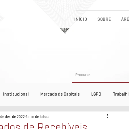
Eichenberg, Lobato, Abreu & Advogados Associados - Advocacia Fu
INÍCIO
SOBRE
ÁRE
Institucional
Mercado de Capitais
LGPD
Trabalh
 de dez. de 2022
5 min de leitura
tos
cados de Recebíveis