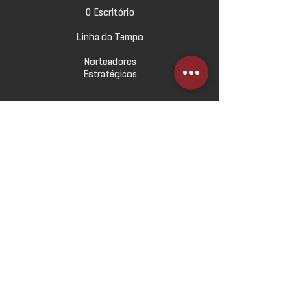
O Escritório
Linha do Tempo
Norteadores
Estratégicos
ATUAÇÃO
Direito Imobiliário
Direito Empresarial
Direito Civil e das Relações
de Consumo
Contencioso Cível e Empresarial
Direito Tributário
Direito Trabalhista
Direito Administrativo e Urbanístico