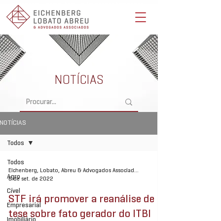
Eichenberg, Lobato, Abreu & Advogados Associados -
Advocacia Full Service
NOTÍCIAS
NOTÍCIAS
Todos
Todos
Eichenberg, Lobato, Abreu & Advogados Associados
Agro
6 de set. de 2022
Cível
STF irá promover a reanálise de
Empresarial
tese sobre fato gerador do ITBI
Imobiliário