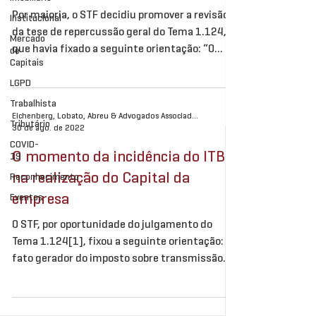
Por maioria, o STF decidiu promover a revisão
Institucional
da tese de repercussão geral do Tema 1.124,
Mercado
que havia fixado a seguinte orientação: “O
de
Capitais
fato...
LGPD
Trabalhista
Eichenberg, Lobato, Abreu & Advogados Associados
Tributário
30 de ago. de 2022
COVID-
O momento da incidência do ITBI
19
na realização do Capital da
Reconhecimento
empresa
Eventos
O STF, por oportunidade do julgamento do
Tema 1.124[1], fixou a seguinte orientação: “O
fato gerador do imposto sobre transmissão
inter...