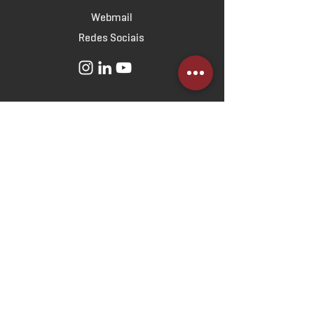
Webmail
Redes Sociais
SOBRE
O Escritório
Linha do Tempo
Norteadores
Estratégicos
ATUAÇÃO
Direito Imobiliário
Direito Empresarial