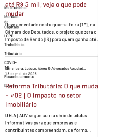
até R$ 5 mil; veja o que pode
Institucional
mudar
Mercado
de
Deve ser votado nesta quarta-feira (1º), na
Capitais
Câmara dos Deputados, o projeto que zera o
LGPD
Imposto de Renda (IR) para quem ganha até R$
Trabalhista
5...
Tributário
COVID-
19
Eichenberg, Lobato, Abreu & Advogados Associados
13 de mai. de 2025
Reconhecimento
Reforma Tributária: O que muda?
Eventos
- #02 | O impacto no setor
imobiliário
O ELA | ADV segue com a série de pílulas
informativas para que empresas e
contribuintes compreendam, de forma