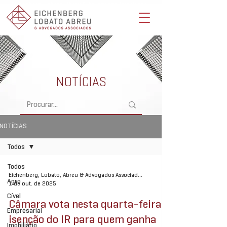
Eichenberg, Lobato, Abreu & Advogados Associados -
Advocacia Full Service
NOTÍCIAS
NOTÍCIAS
Todos
Todos
Eichenberg, Lobato, Abreu & Advogados Associados
Agro
1 de out. de 2025
Cível
Câmara vota nesta quarta-feira
Empresarial
isenção do IR para quem ganha
Imobiliário