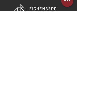
Cadastre-se em nossa newsletter e
receba novidades por e-mail.
Cadastre-se
Webmail
Redes Sociais
SOBRE
O Escritório
Linha do Tempo