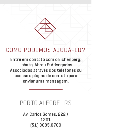
Novo licenciamento ambiental
Decisão ELA | ADV
entra em vigor
valida constitucion
lei que dispõe sobr
A Lei Federal nº 15.190/2025, que
O time do Eichenberg,
classificação do t
institui o novo marco legal do
Abreu & Advogados A
propriedades gaú
licenciamento ambiental e
liderado pela sócia D
estabelece normas gerais
Mendes Mallmann, o
aplicáveis ao licenciamento de
importante vitória no.
COMO PODEMOS AJUDÁ-LO?
atividades e empreendimentos,
Entre em contato com o Eichenberg,
entrou em vigor em 4 de
Lobato, Abreu & Advogados
Associados através dos telefones ou
acesse a página de contato para
enviar uma mensagem.
PORTO ALEGRE | RS
Av. Carlos Gomes, 222 /
1201
(51) 3095.8700