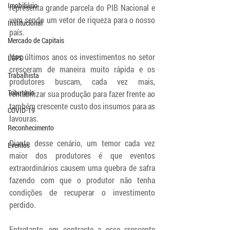
Imobiliário
representa grande parcela do PIB Nacional e 
vem sendo um vetor de riqueza para o nosso 
Institucional
país.
Mercado de Capitais
Nos últimos anos os investimentos no setor 
LGPD
cresceram de maneira muito rápida e os 
Trabalhista
produtores buscam, cada vez mais, 
Tributário
rentabilizar sua produção para fazer frente ao 
também crescente custo dos insumos para as 
COVID-19
lavouras.
Reconhecimento
Diante desse cenário, um temor cada vez 
Eventos
maior dos produtores é que eventos 
extraordinários causem uma quebra de safra 
fazendo com que o produtor não tenha 
condições de recuperar o investimento 
perdido.
Entretanto, em contraste a esse crescente 