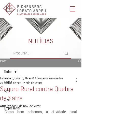
Eichenberg, Lobato, Abreu & Advogados Associados -
Advocacia Full Service
NOTÍCIAS
Post
Todos
Eichenberg, Lobato, Abreu & Advogados Associados
Todos
20 de dez. de 2021
2 min de leitura
Seguro Rural contra Quebra
Agro
de Safra
Cível
Atualizado:
8 de nov. de 2022
Empresarial
Como bem sabemos, a atividade rural 