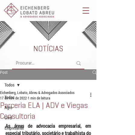
Eichenberg, Lobato, Abreu & Advogados Associados -
Advocacia Full Service
NOTÍCIAS
Post
Todos
Eichenberg, Lobato, Abreu & Advogados Associados
Todos
17 de nov. de 2022
1 min de leitura
Parceria ELA | ADV e Viegas
Agro
Consultoria
Cível
As áreas de advocacia empresarial, em 
Empresarial
especial tributário, societário e trabalhista do 