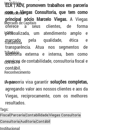
Imobiliário
ELA | ADV, promovem trabalhos em parceria 
com a Viegas Consultoria, que tem como 
Institucional
principal sócio Marcelo Viegas.
 A Viegas 
Mercado de Capitais
oferece a seus clientes, de forma 
LGPD
pessoalizada, um atendimento amplo e 
marcado pela qualidade, ética e 
Trabalhista
transparência. Atua nos segmentos de 
Tributário
auditoria externa e interna, bem como 
serviços de contabilidade, consultoria fiscal e 
COVID-19
contábil.
Reconhecimento
A parceria visa garantir 
soluções completas,
Eventos
agregando valor aos nossos clientes e aos da 
Viegas, reciprocamente, com os melhores 
resultados.
Tags:
Fiscal
Parceria
Contabilidade
Viegas Consultoria
Consultoria
Auditoria
Contábil
Institucional