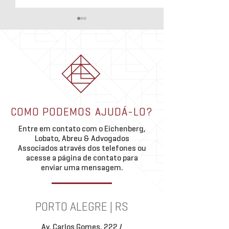
NEWSLETTER JULHO 2026
Quer ficar por dentro do universo
jurídico e ações do Eichenberg,
Lobato, Abreu & Advogados
Associados? Confira nossa
Newsletter Julho 2026.
Academia ELA | Gr
COMO PODEMOS AJUDÁ-LO?
Estudos Porto Ale
Paulo
Entre em contato com o Eichenberg,
Lobato, Abreu & Advogados
Associados através dos telefones ou
acesse a página de contato para
enviar uma mensagem.
PORTO ALEGRE | RS
Av. Carlos Gomes, 222 /