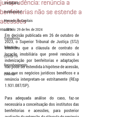
jurisprudência: renúncia a
Imobiliário
benfeitorias não se estende a
Institucional
acessões
Mercado de Capitais
Atualizado:
LGPD
29 de fev. de 2024
Em decisão publicada em 26 de outubro de 
Trabalhista
2023, o Superior Tribunal de Justiça (STJ) 
Tributário
entendeu que a cláusula de contrato de 
locação imobiliária que prevê renúncia à 
COVID-19
indenização por benfeitorias e adaptações 
Reconhecimento
não pode ser estendida à hipótese de acessão, 
vez que os negócios jurídicos benéficos e a 
Eventos
renúncia interpretam-se estritamente (REsp 
1.931.087/SP).
Para adequada análise do caso, faz-se 
necessária a conceituação dos institutos das 
benfeitorias e acessões, para posterior 
avaliação da extensão da cláusula de renúncia 