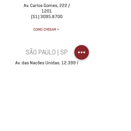
Av. Carlos Gomes, 222 /
1201
(51) 3095.8700
COMO CHEGAR >
SÃO PAULO | SP
Av. das Nações Unidas, 12.399 /
102A
(11) 3624.4634
(11) 97270 7802
COMO CHEGAR >
RIO DE JANEIRO | RJ
Rua Jardim Botânico, 674 / 406