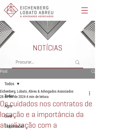
Eichenberg, Lobato, Abreu & Advogados Associados -
Advocacia Full Service
NOTÍCIAS
Post
Todos
Eichenberg, Lobato, Abreu & Advogados Associados
Todos
28 de fev. de 2024
4 min de leitura
Os cuidados nos contratos de
Agro
locação e a importância da
Cível
atualização com a
Empresarial