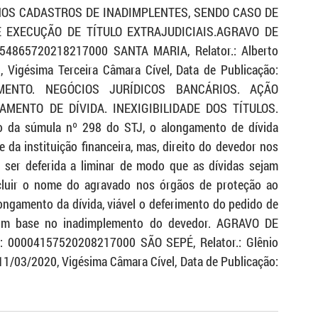
NOS CADASTROS DE INADIMPLENTES, SENDO CASO DE 
XECUÇÃO DE TÍTULO EXTRAJUDICIAIS.AGRAVO DE 
4865720218217000 SANTA MARIA, Relator.: Alberto 
Vigésima Terceira Câmara Cível, Data de Publicação: 
ENTO. NEGÓCIOS JURÍDICOS BANCÁRIOS. AÇÃO 
MENTO DE DÍVIDA. INEXIGIBILIDADE DOS TÍTULOS. 
 da súmula nº 298 do STJ, o alongamento de dívida 
e da instituição financeira, mas, direito do devedor nos 
ser deferida a liminar de modo que as dívidas sejam 
cluir o nome do agravado nos órgãos de proteção ao 
longamento da dívida, viável o deferimento do pedido de 
com base no inadimplemento do devedor. AGRAVO DE 
 00004157520208217000 SÃO SEPÉ, Relator.: Glênio 
/03/2020, Vigésima Câmara Cível, Data de Publicação: 