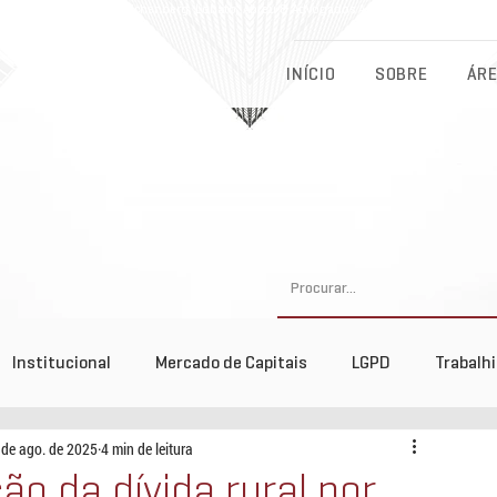
Eichenberg, Lobato, Abreu & Advogados Associados - Advocacia Fu
INÍCIO
SOBRE
ÁRE
Institucional
Mercado de Capitais
LGPD
Trabalh
 de ago. de 2025
4 min de leitura
tos
ão da dívida rural por