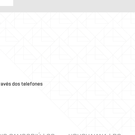
e
a
ve,
6º,
avés dos telefones