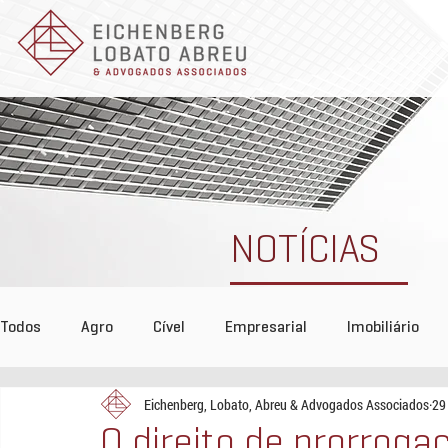
NOTÍCIAS
Todos
Agro
Cível
Empresarial
Imobiliário
Eichenberg, Lobato, Abreu & Advogados Associados
29
Tributário
COVID-19
Reconhecimento
Even
O direito de prorrogaç