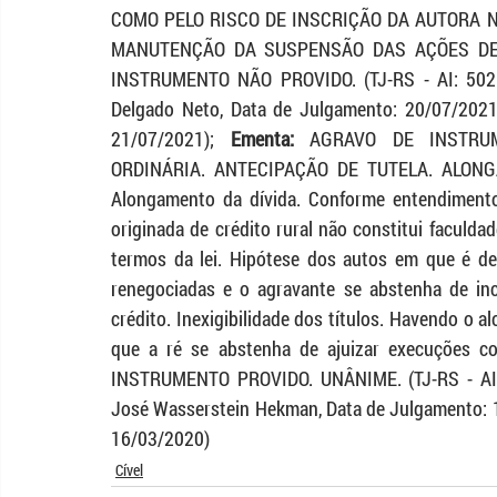
COMO PELO RISCO DE INSCRIÇÃO DA AUTORA 
MANUTENÇÃO DA SUSPENSÃO DAS AÇÕES DE E
INSTRUMENTO NÃO PROVIDO. (TJ-RS - AI: 5025
Delgado Neto, Data de Julgamento: 20/07/2021, 
21/07/2021); 
Ementa:
 AGRAVO DE INSTRUM
ORDINÁRIA. ANTECIPAÇÃO DE TUTELA. ALONGA
Alongamento da dívida. Conforme entendimento
originada de crédito rural não constitui faculdad
termos da lei. Hipótese dos autos em que é de 
renegociadas e o agravante se abstenha de in
crédito. Inexigibilidade dos títulos. Havendo o a
que a ré se abstenha de ajuizar execuções 
INSTRUMENTO PROVIDO. UNÂNIME. (TJ-RS - AI:
José Wasserstein Hekman, Data de Julgamento: 11
16/03/2020)
Cível