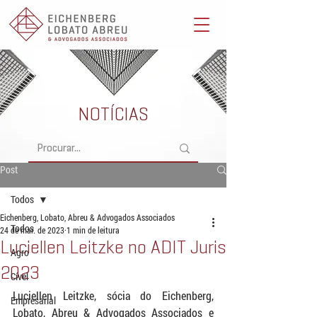
Eichenberg, Lobato, Abreu & Advogados Associados -
Advocacia Full Service
NOTÍCIAS
Post
Todos
Eichenberg, Lobato, Abreu & Advogados Associados
Todos
24 de mar. de 2023
1 min de leitura
Luciellen Leitzke no ADIT Juris
Agro
2023
Cível
Luciellen Leitzke, sócia do Eichenberg, 
Empresarial
Lobato, Abreu & Advogados Associados e 