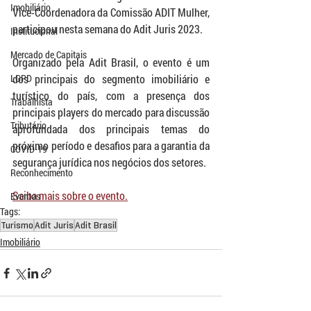
Imobiliário
Vice-Coordenadora da Comissão ADIT Mulher, 
participou nesta semana do Adit Juris 2023. 
Institucional
Mercado de Capitais
Organizado pela Adit Brasil, o evento é um 
LGPD
dos principais do segmento imobiliário e 
turístico do país, com a presença dos 
Trabalhista
principais players do mercado para discussão 
Tributário
aprofundada dos principais temas do 
próximo período e desafios para a garantia da 
COVID-19
segurança jurídica nos negócios dos setores. 
Reconhecimento
Saiba mais sobre o evento.
Eventos
Tags:
Turismo
Adit Juris
Adit Brasil
Imobiliário