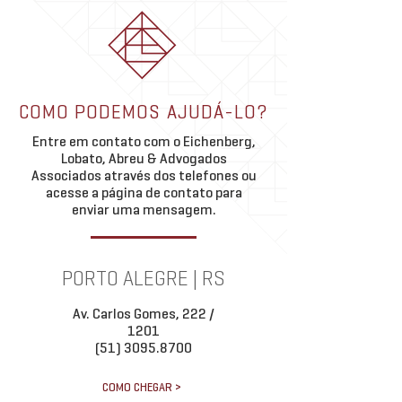
A execução extrajudic
imobiliário
hipoteca representa 
importante inovação 
pelo Marco Legal das
Theo Abreu palestra em
(Lei nº 14.711/2023).
COMO PODEMOS AJUDÁ-LO?
debate da OABRJ sobre
regulamentar a execu
permuta imobiliária
Entre em contato com o Eichenberg,
garantia diretamente 
Lobato, Abreu & Advogados
Associados através dos telefones ou
acesse a página de contato para
enviar uma mensagem.
PORTO ALEGRE | RS
Av. Carlos Gomes, 222 /
1201
(51) 3095.8700
COMO CHEGAR >