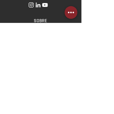
SOBRE
O Escritório
Linha do Tempo
Norteadores
Estratégicos
ATUAÇÃO
Direito Imobiliário
Direito Empresarial
Direito Civil e das Relações
de Consumo
Contencioso Cível e Empresarial