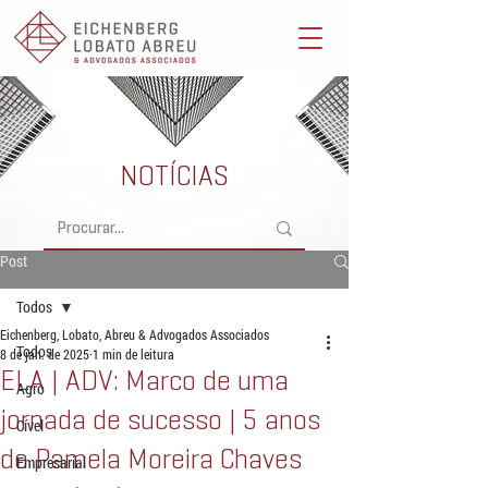
Eichenberg, Lobato, Abreu & Advogados Associados -
Advocacia Full Service
NOTÍCIAS
Post
Todos
Eichenberg, Lobato, Abreu & Advogados Associados
Todos
8 de jan. de 2025
1 min de leitura
ELA | ADV: Marco de uma
Agro
jornada de sucesso | 5 anos
Cível
de Pamela Moreira Chaves
Empresarial