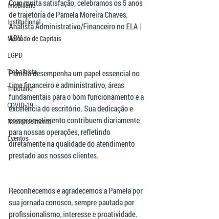
Com muita satisfação, celebramos os 5 anos 
Imobiliário
de trajetória de Pamela Moreira Chaves, 
Institucional
Analista Administrativo/Financeiro no ELA | 
ADV.
Mercado de Capitais
LGPD
Trabalhista
Pamela desempenha um papel essencial no 
time financeiro e administrativo, áreas 
Tributário
fundamentais para o bom funcionamento e a 
COVID-19
excelência do escritório. Sua dedicação e 
comprometimento contribuem diariamente 
Reconhecimento
para nossas operações, refletindo 
Eventos
diretamente na qualidade do atendimento 
prestado aos nossos clientes.
Reconhecemos e agradecemos a Pamela por 
sua jornada conosco, sempre pautada por 
profissionalismo, interesse e proatividade. 