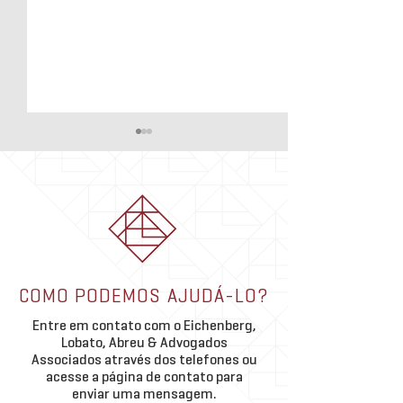
ELA | ADV: Marco 
jornada de sucess
de Marina Cauduro
Marina Kremer Caudu
completou 5 anos de
uma vivência marcad
aprimoramento e cre
Academia ELA | Grupo de
contínuo. “Ao olhar p
COMO PODEMOS AJUDÁ-LO?
Estudos Porto Alegre e São
trajetória no ELA, per
Paulo
Entre em contato com o Eichenberg,
quanto esse período f
Lobato, Abreu & Advogados
importante
Associados através dos telefones ou
acesse a página de contato para
enviar uma mensagem.