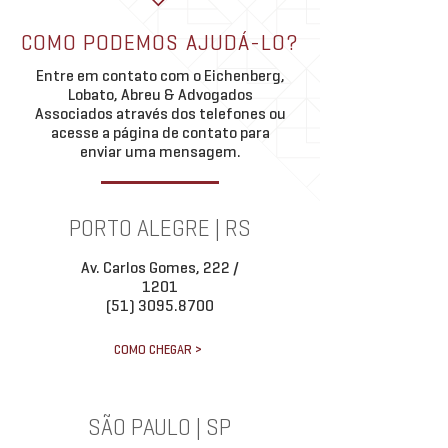
reformar a Resolução CVM nº 44,
de títulos e investime
e Comunicado ao Mercado
de 31 de agosto...
meio da...
COMO PODEMOS AJUDÁ-LO?
Entre em contato com o Eichenberg,
Lobato, Abreu & Advogados
Associados através dos telefones ou
acesse a página de contato para
enviar uma mensagem.
PORTO ALEGRE | RS
Av. Carlos Gomes, 222 /
1201
(51) 3095.8700
COMO CHEGAR >
SÃO PAULO | SP