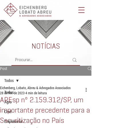
Eichenberg, Lobato, Abreu & Advogados Associados -
Advocacia Full Service
NOTÍCIAS
Post
Todos
Eichenberg, Lobato, Abreu & Advogados Associados
Todos
28 de fev. de 2023
4 min de leitura
AREsp nº 2.159.312/SP, um
Agro
importante precedente para a
Cível
Securitização no País
Empresarial