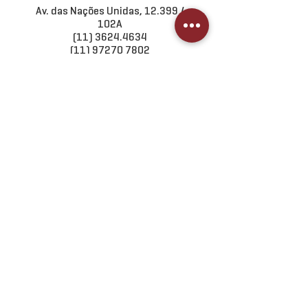
Av. das Nações Unidas, 12.399 /
102A
(11) 3624.4634
(11) 97270 7802
COMO CHEGAR >
RIO DE JANEIRO | RJ
Rua Jardim Botânico, 674 / 406
(21) 3502.2082
COMO CHEGAR >
BALNEÁRIO CAMBORIÚ | SC
Rua 1500,820 / 2003
(47) 3056.0842