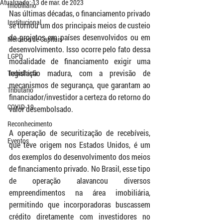
Atualizado:
13 de mar. de 2023
Imobiliário
Nas últimas décadas, o financiamento privado 
Institucional
se tornou um dos principais meios de custeio 
de projetos em países desenvolvidos ou em 
Mercado de Capitais
desenvolvimento. Isso ocorre pelo fato dessa 
LGPD
modalidade de financiamento exigir uma 
legislação madura, com a previsão de 
Trabalhista
mecanismos de segurança, que garantam ao 
Tributário
financiador/investidor a certeza do retorno do 
COVID-19
valor desembolsado.
Reconhecimento
A operação de securitização de recebíveis, 
Eventos
que teve origem nos Estados Unidos, é um 
dos exemplos do desenvolvimento dos meios 
de financiamento privado. No Brasil, esse tipo 
de operação alavancou diversos 
empreendimentos na área imobiliária, 
permitindo que incorporadoras buscassem 
crédito diretamente com investidores no 