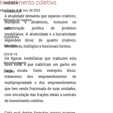
investimento coletivo
Imobiliário
Atualizado:
8 de nov. de 2022
Institucional
A atualidade demanda que sejamos criativos, 
Mercado de Capitais
múltiplos e dinâmicos, inclusive na 
estruturação jurídica de produtos 
LGPD
imobiliários. A atratividade e a lucratividade 
Trabalhista
dependem disso: do quanto criativos, 
Tributário
inovadores, múltiplos e funcionais formos.
COVID-19
Há figuras imobiliárias que traduzem esta 
Reconhecimento
nova visão e que viabilizam um ganho em 
larga escala. Como exemplos disso, 
Eventos
trataremos dos empreendimentos de 
multipropriedade e dos empreendimentos 
que tem venda fracionada de suas unidades, 
com vinculação das frações ideais a contrato 
de investimento coletivo. 
Cada qual destes formatos possui nuances, 