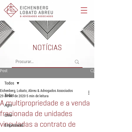
Eichenberg, Lobato, Abreu & Advogados Associados -
Advocacia Full Service
NOTÍCIAS
Post
Todos
Eichenberg, Lobato, Abreu & Advogados Associados
Todos
29 de set. de 2020
5 min de leitura
A multipropriedade e a venda
Agro
fracionada de unidades
Cível
vinculadas a contrato de
Empresarial