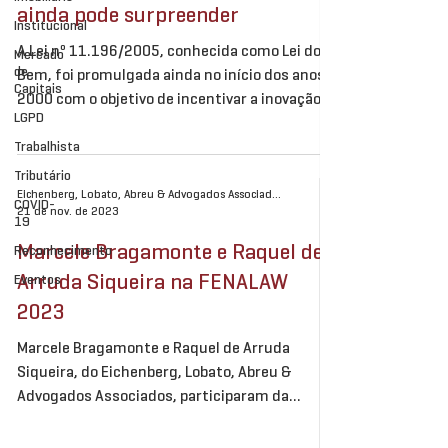
ainda pode surpreender
Institucional
A Lei nº 11.196/2005, conhecida como Lei do
Mercado
de
Bem, foi promulgada ainda no início dos anos
Capitais
2000 com o objetivo de incentivar a inovação...
LGPD
Trabalhista
Tributário
Eichenberg, Lobato, Abreu & Advogados Associados
COVID-
21 de nov. de 2023
19
Marcele Bragamonte e Raquel de
Reconhecimento
Arruda Siqueira na FENALAW
Eventos
2023
Marcele Bragamonte e Raquel de Arruda
Siqueira, do Eichenberg, Lobato, Abreu &
Advogados Associados, participaram da
Fenalaw 2023. O...