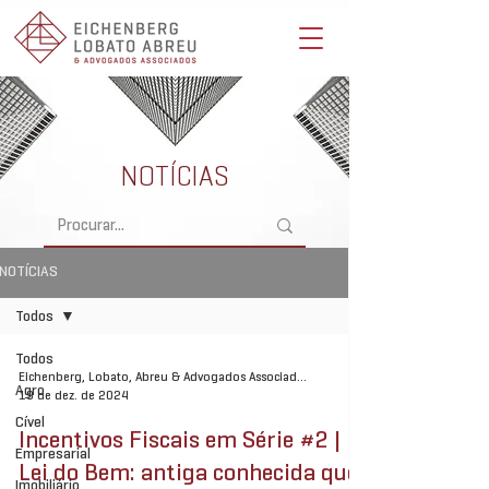
Eichenberg, Lobato, Abreu & Advogados Associados -
Advocacia Full Service
NOTÍCIAS
NOTÍCIAS
Todos
Todos
Eichenberg, Lobato, Abreu & Advogados Associados
Agro
19 de dez. de 2024
Cível
Incentivos Fiscais em Série #2 |
Empresarial
Lei do Bem: antiga conhecida que
Imobiliário