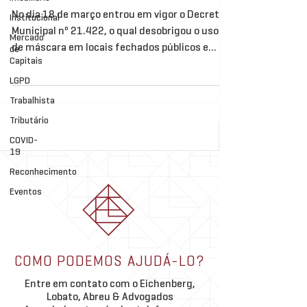
No dia 18 de março entrou em vigor o Decreto
Institucional
Municipal nº 21.422, o qual desobrigou o uso
Mercado
de máscara em locais fechados públicos e...
de
Capitais
LGPD
Trabalhista
Tributário
COVID-
19
Reconhecimento
Eventos
COMO PODEMOS AJUDÁ-LO?
Entre em contato com o Eichenberg,
Lobato, Abreu & Advogados