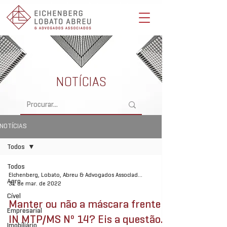
Eichenberg, Lobato, Abreu & Advogados Associados -
Advocacia Full Service
NOTÍCIAS
NOTÍCIAS
Todos
Todos
Eichenberg, Lobato, Abreu & Advogados Associados
Agro
31 de mar. de 2022
Cível
Manter ou não a máscara frente à
Empresarial
IN MTP/MS Nº 14? Eis a questão.
Imobiliário