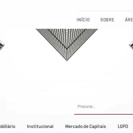
Eichenberg, Lobato, Abreu & Advogados Associados - Advocacia Fu
INÍCIO
SOBRE
ÁRE
biliário
Institucional
Mercado de Capitais
LGPD