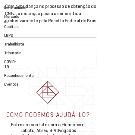
Com a mudança no processo de obtenção do
Institucional
CNPJ, a inscrição passa a ser emitida
Mercado
exclusivamente pela Receita Federal do Brasil.
de
Capitais
Essa alteração, prevista na Lei Complementar
nº 214/2025, modifica o fluxo de abertura de
LGPD
empresas no país e impacta diretamente
Trabalhista
empreendedores, contadores e profissionais
Tributário
que atuam junto às Juntas Comerciais. A
COVID-
partir de agora, o processo exige uma etapa
19
adicional junto à Receita Federal, tornando
Reconhecimento
ainda mais importante o acompanhamento
Eventos
correto de cada
COMO PODEMOS AJUDÁ-LO?
Entre em contato com o Eichenberg,
Lobato, Abreu & Advogados