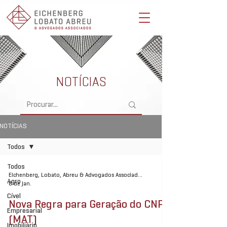
Eichenberg, Lobato, Abreu & Advogados Associados -
Advocacia Full Service
NOTÍCIAS
NOTÍCIAS
Todos
Todos
Eichenberg, Lobato, Abreu & Advogados Associados
Agro
8 de jan.
Cível
Nova Regra para Geração do CNPJ
Empresarial
(MAT)
Imobiliário