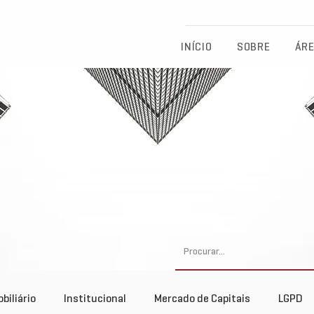
Eichenberg, Lobato, Abreu & Advogados Associados - Advocacia Fu
INÍCIO
SOBRE
ÁRE
biliário
Institucional
Mercado de Capitais
LGPD