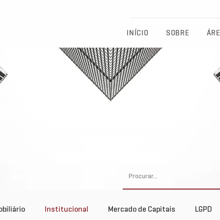
Eichenberg, Lobato, Abreu & Advogados Associados - Advocacia Fu
INÍCIO
SOBRE
ÁRE
biliário
Institucional
Mercado de Capitais
LGPD