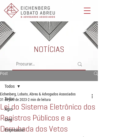
Eichenberg, Lobato, Abreu & Advogados Associados -
Advocacia Full Service
NOTÍCIAS
Post
Todos
Eichenberg, Lobato, Abreu & Advogados Associados
Todos
31 de jan. de 2023
2 min de leitura
Lei do Sistema Eletrônico dos
Agro
Registros Públicos e a
Cível
Derrubada dos Vetos
Empresarial