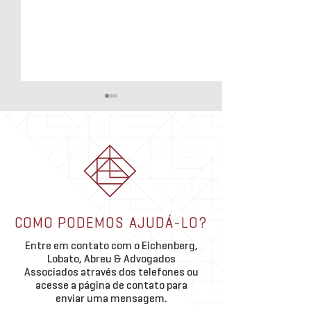
ELA ADV na Mídia 
extrajudicial pode 
uso da hipoteca n
A execução extrajudic
imobiliário
hipoteca representa 
importante inovação 
pelo Marco Legal das
Theo Abreu palestra em
(Lei nº 14.711/2023).
COMO PODEMOS AJUDÁ-LO?
debate da OABRJ sobre
regulamentar a execu
permuta imobiliária
Entre em contato com o Eichenberg,
garantia diretamente 
Lobato, Abreu & Advogados
Associados através dos telefones ou
acesse a página de contato para
enviar uma mensagem.