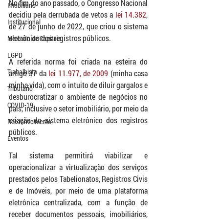
No fim do ano passado, o Congresso Nacional 
Imobiliário
decidiu pela derrubada de vetos a 
lei 14.382
, 
Institucional
de 27 de junho de 2022, que criou o sistema 
eletrônico dos registros públicos.
Mercado de Capitais
LGPD
A referida norma foi criada na esteira do 
Trabalhista
artigo 37 da 
lei 11.977, de 2009
 (minha casa 
minha vida), com o intuito de diluir gargalos e 
Tributário
desburocratizar o ambiente de negócios no 
COVID-19
país, inclusive o setor imobiliário, por meio da 
criação do sistema eletrônico dos registros 
Reconhecimento
públicos.
Eventos
Tal sistema permitirá viabilizar e 
operacionalizar a virtualização dos serviços 
prestados pelos Tabelionatos, Registros Civis 
e de Imóveis, por meio de uma plataforma 
eletrônica centralizada, com a função de 
receber documentos pessoais, imobiliários, 