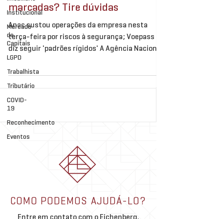
marcadas? Tire dúvidas
Institucional
Anac sustou operações da empresa nesta
Mercado
de
terça-feira por riscos à segurança; Voepass
Capitais
diz seguir 'padrões rígidos' A Agência Nacional
LGPD
de...
Trabalhista
Tributário
COVID-
19
Reconhecimento
Eventos
COMO PODEMOS AJUDÁ-LO?
Entre em contato com o Eichenberg,