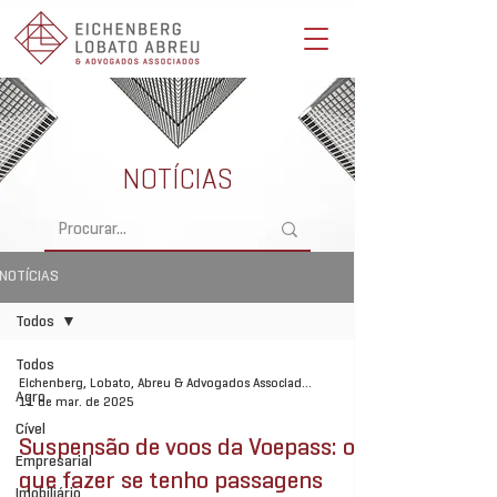
Eichenberg, Lobato, Abreu & Advogados Associados -
Advocacia Full Service
NOTÍCIAS
NOTÍCIAS
Todos
Todos
Eichenberg, Lobato, Abreu & Advogados Associados
Agro
11 de mar. de 2025
Cível
Suspensão de voos da Voepass: o
Empresarial
que fazer se tenho passagens
Imobiliário