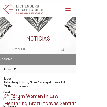
Eichenberg, Lobato, Abreu & Advogados Associados -
Advocacia Full Service
NOTÍCIAS
NOTÍCIAS
Todos
Todos
Eichenberg, Lobato, Abreu & Advogados Associados
Agro
18 de out. de 2022
Cível
3º Fórum Women in Law
Empresarial
Mentoring Brazil "Novos Sentidos:
Imobiliário