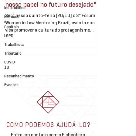
nosso papel no futuro desejado"
Institucional
Será nessa quinta-feira (20/10) o 3º Fórum
Mercado
de
Women in Law Mentoring Brazil, evento que
Capitais
visa promover a cultura do protagonismo
LGPD
feminino no...
Trabalhista
Tributário
COVID-
19
Reconhecimento
Eventos
COMO PODEMOS AJUDÁ-LO?
Entre em contato com o Eichenberg,