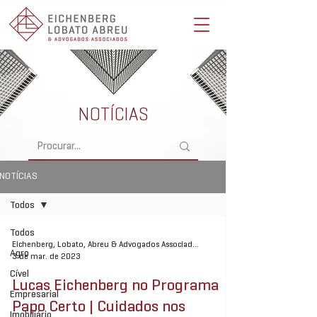
Eichenberg, Lobato, Abreu & Advogados Associados -
Advocacia Full Service
NOTÍCIAS
NOTÍCIAS
Todos
Todos
Eichenberg, Lobato, Abreu & Advogados Associados
Agro
3 de mar. de 2023
Cível
Lucas Eichenberg no Programa
Empresarial
Papo Certo | Cuidados nos
Imobiliário