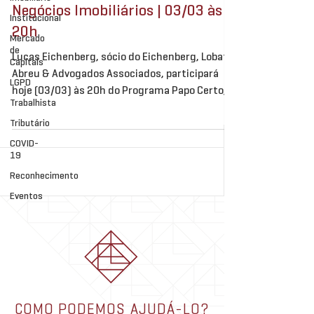
Negócios Imobiliários | 03/03 às
Institucional
20h
Mercado
de
Lucas Eichenberg, sócio do Eichenberg, Lobato,
Capitais
Abreu & Advogados Associados, participará
LGPD
hoje (03/03) às 20h do Programa Papo Certo,
Trabalhista
da...
Tributário
COVID-
19
Reconhecimento
Eventos
COMO PODEMOS AJUDÁ-LO?