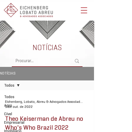
Eichenberg, Lobato, Abreu & Advogados Associados -
Advocacia Full Service
NOTÍCIAS
NOTÍCIAS
Todos
Todos
Eichenberg, Lobato, Abreu & Advogados Associados
Agro
5 de out. de 2022
Cível
Theo Keiserman de Abreu no
Empresarial
Who's Who Brazil 2022
Imobiliário