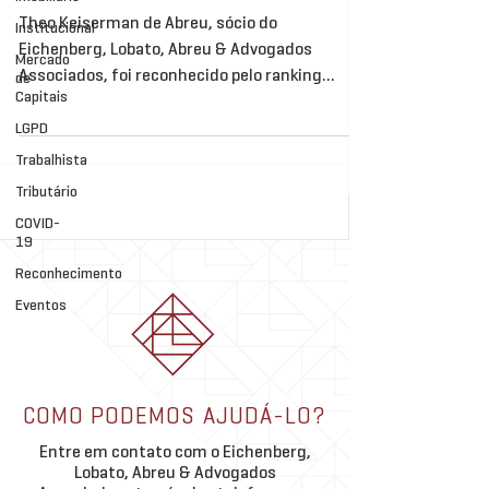
Theo Keiserman de Abreu, sócio do
Institucional
Eichenberg, Lobato, Abreu & Advogados
Mercado
Associados, foi reconhecido pelo ranking
de
Capitais
internacional Who's Who...
LGPD
Trabalhista
Tributário
COVID-
19
Reconhecimento
Eventos
COMO PODEMOS AJUDÁ-LO?
Entre em contato com o Eichenberg,
Lobato, Abreu & Advogados