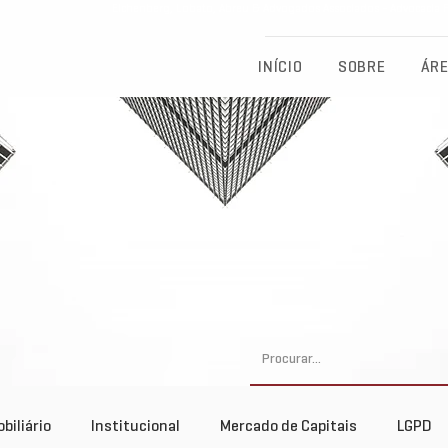
Eichenberg, Lobato, Abreu & Advogados Associados - Advocacia Fu
INÍCIO
SOBRE
ÁRE
biliário
Institucional
Mercado de Capitais
LGPD