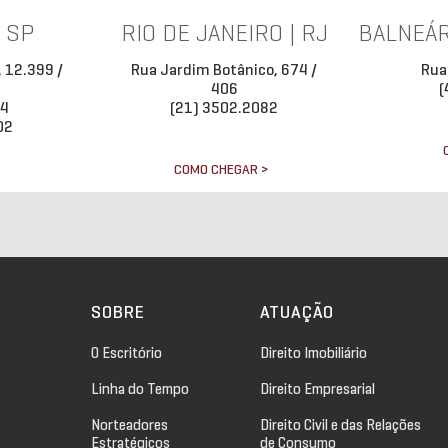
| SP
RIO DE JANEIRO | RJ
BALNEÁR
, 12.399 /
Rua Jardim Botânico, 674 /
Rua
406
(
34
(21) 3502.2082
02
COMO CHEGAR >
>
SOBRE
ATUAÇÃO
O Escritório
Direito Imobiliário
Linha do Tempo
Direito Empresarial
Norteadores
Direito Civil e das Relações
Estratégicos
de Consumo