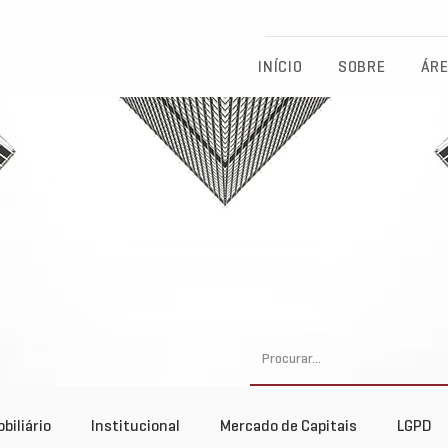
Eichenberg, Lobato, Abreu & Advogados Associados - Advocacia Fu
INÍCIO
SOBRE
ÁRE
biliário
Institucional
Mercado de Capitais
LGPD