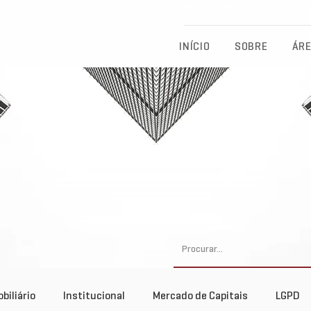
Eichenberg, Lobato, Abreu & Advogados Associados - Advocacia Fu
INÍCIO
SOBRE
ÁRE
biliário
Institucional
Mercado de Capitais
LGPD