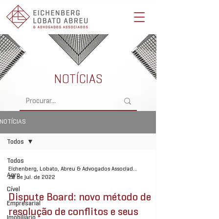
Eichenberg, Lobato, Abreu & Advogados Associados -
Advocacia Full Service
NOTÍCIAS
NOTÍCIAS
Todos
Todos
Eichenberg, Lobato, Abreu & Advogados Associados
Agro
28 de jul. de 2022
Cível
Dispute Board: novo método de
Empresarial
resolução de conflitos e seus
Imobiliário