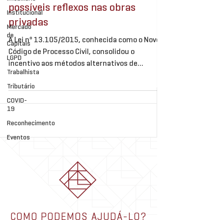
possíveis reflexos nas obras
Institucional
privadas
Mercado
de
A Lei nº 13.105/2015, conhecida como o Novo
Capitais
Código de Processo Civil, consolidou o
LGPD
incentivo aos métodos alternativos de
Trabalhista
resolução de...
Tributário
COVID-
19
Reconhecimento
Eventos
COMO PODEMOS AJUDÁ-LO?