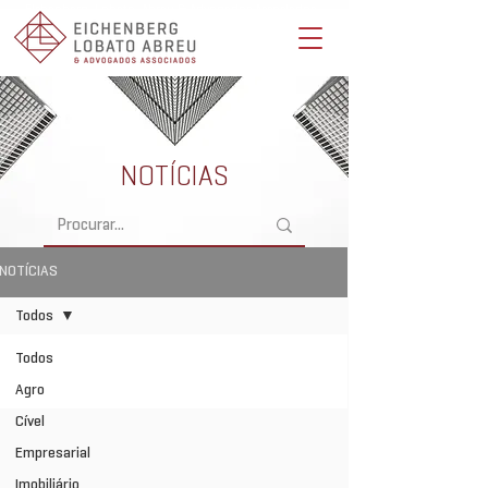
Eichenberg, Lobato, Abreu & Advogados Associados -
Advocacia Full Service
NOTÍCIAS
NOTÍCIAS
Todos
Todos
Agro
Cível
Empresarial
Imobiliário