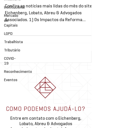
Confira as notícias mais lidas do mês do site
Institucional
Eichenberg, Lobato, Abreu & Advogados
Mercado
Associados. 1) Os Impactos da Reforma
de
Capitais
Tributária no...
LGPD
Trabalhista
Tributário
COVID-
19
Reconhecimento
Eventos
COMO PODEMOS AJUDÁ-LO?
Entre em contato com o Eichenberg,
Lobato, Abreu & Advogados