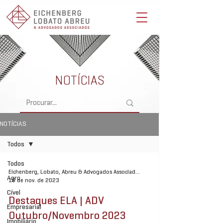
Eichenberg, Lobato, Abreu & Advogados Associados -
Advocacia Full Service
NOTÍCIAS
NOTÍCIAS
Todos
Todos
Eichenberg, Lobato, Abreu & Advogados Associados
Agro
16 de nov. de 2023
Cível
Destaques ELA | ADV
Empresarial
Outubro/Novembro 2023
Imobiliário