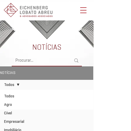
Eichenberg, Lobato, Abreu & Advogados Associados -
Advocacia Full Service
NOTÍCIAS
NOTÍCIAS
Todos
Todos
Agro
Cível
Empresarial
Imobiliário