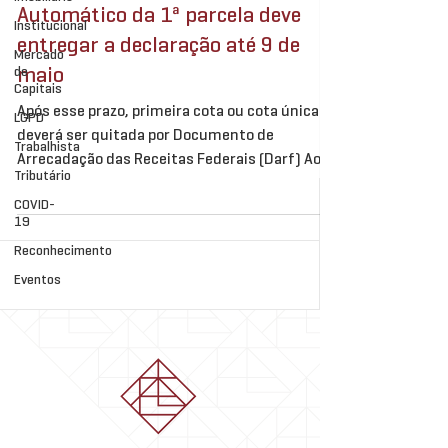
Automático da 1ª parcela deve
Institucional
entregar a declaração até 9 de
Mercado
maio
de
Capitais
Após esse prazo, primeira cota ou cota única
LGPD
deverá ser quitada por Documento de
Trabalhista
Arrecadação das Receitas Federais (Darf) Ao
Tributário
declarar o...
COVID-
19
Reconhecimento
Eventos