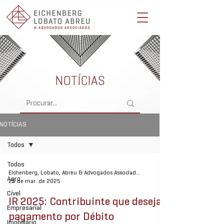
Eichenberg, Lobato, Abreu & Advogados Associados -
Advocacia Full Service
NOTÍCIAS
NOTÍCIAS
Todos
Todos
Eichenberg, Lobato, Abreu & Advogados Associados
Agro
25 de mar. de 2025
Cível
IR 2025: Contribuinte que deseja
Empresarial
pagamento por Débito
Imobiliário