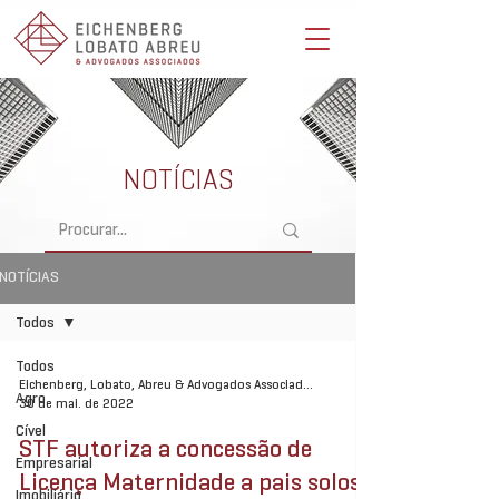
Eichenberg, Lobato, Abreu & Advogados Associados -
Advocacia Full Service
NOTÍCIAS
NOTÍCIAS
Todos
Todos
Eichenberg, Lobato, Abreu & Advogados Associados
Agro
30 de mai. de 2022
Cível
STF autoriza a concessão de
Empresarial
Licença Maternidade a pais solos
Imobiliário