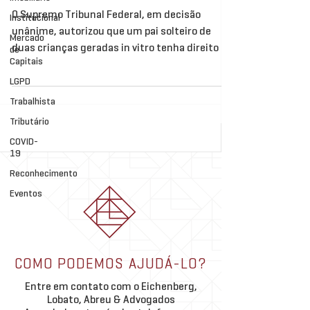
O Supremo Tribunal Federal, em decisão
Institucional
unânime, autorizou que um pai solteiro de
Mercado
duas crianças geradas in vitro tenha direito a
de
Capitais
gozar de...
LGPD
Trabalhista
Tributário
COVID-
19
Reconhecimento
Eventos
COMO PODEMOS AJUDÁ-LO?
Entre em contato com o Eichenberg,
Lobato, Abreu & Advogados