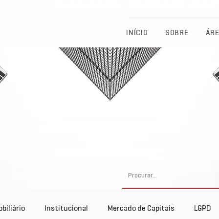
Eichenberg, Lobato, Abreu & Advogados Associados - Advocacia Fu
INÍCIO
SOBRE
ÁRE
biliário
Institucional
Mercado de Capitais
LGPD