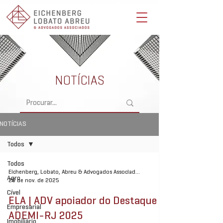
Eichenberg, Lobato, Abreu & Advogados Associados -
Advocacia Full Service
NOTÍCIAS
NOTÍCIAS
Todos
Todos
Eichenberg, Lobato, Abreu & Advogados Associados
Agro
26 de nov. de 2025
Cível
ELA | ADV apoiador do Destaque
Empresarial
ADEMI-RJ 2025
Imobiliário