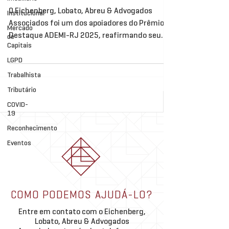
O Eichenberg, Lobato, Abreu & Advogados
Institucional
Associados foi um dos apoiadores do Prêmio
Mercado
Destaque ADEMI-RJ 2025, reafirmando seu
de
Capitais
compromisso com o fortalecimento
institucional do mercado imobiliário e com a
LGPD
valorização das iniciativas que impulsionam o
Trabalhista
desenvolvimento urbano e econômico do Rio
Tributário
de Janeiro. O escritório foi representado pelo
COVID-
sócio Theo Keiserman de Abreu, que participou
19
da cerimônia e teve a honra de entregar o
Reconhecimento
Prêmio Ademi Especial a Melhim Namem
Eventos
Chalhub e Bernardo
COMO PODEMOS AJUDÁ-LO?
Entre em contato com o Eichenberg,
Lobato, Abreu & Advogados