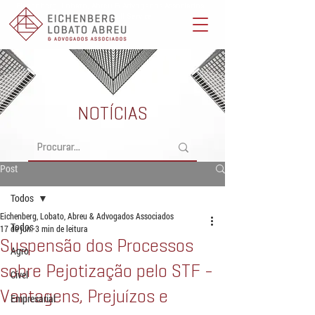
Eichenberg, Lobato, Abreu & Advogados Associados -
Advocacia Full Service
NOTÍCIAS
Post
Todos
Eichenberg, Lobato, Abreu & Advogados Associados
Todos
17 de jun.
3 min de leitura
Suspensão dos Processos
Agro
sobre Pejotização pelo STF -
Cível
Vantagens, Prejuízos e
Empresarial