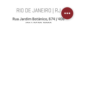
RIO DE JANEIRO | RJ
Rua Jardim Botânico, 674 / 406
(21) 3502.2082
COMO CHEGAR >
BALNEÁRIO CAMBORIÚ | SC
Rua 1500,820 / 2003
(47) 3056.0842
COMO CHEGAR >
URUGUAIANA | RS
R. Gen. Flores da Cunha, 2676 / 401