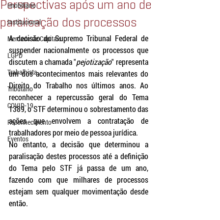
Perspectivas após um ano de
Imobiliário
paralisação dos processos
Institucional
A decisão do Supremo Tribunal Federal de 
Mercado de Capitais
suspender nacionalmente os processos que 
LGPD
discutem a chamada "
pejotização
" representa 
Trabalhista
um dos acontecimentos mais relevantes do 
Direito do Trabalho nos últimos anos. Ao 
Tributário
reconhecer a repercussão geral do Tema 
COVID-19
1389, o STF determinou o sobrestamento das 
ações que envolvem a contratação de 
Reconhecimento
trabalhadores por meio de pessoa jurídica.
Eventos
No entanto, a decisão que determinou a 
paralisação destes processos até a definição 
do Tema pelo STF já passa de um ano, 
fazendo com que milhares de processos 
estejam sem qualquer movimentação desde 
então.