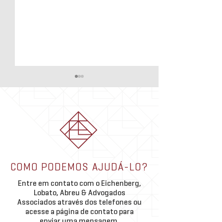
Suspensão das Sa
NR-1: impactos e l
decisão envolvend
A edição da Norma
Regulamentadora nº 
Ministério do Trabal
que trouxe a necessi
Precedentes Vinculantes do
inclusão dos riscos p
COMO PODEMOS AJUDÁ-LO?
TST | Segurança Jurídica,
no Gerenciamento de
uniformização e os desafios
Entre em contato com o Eichenberg,
Ocupacionais das em
para a Advocacia Trabalhista
Lobato, Abreu & Advogados
m
Associados através dos telefones ou
acesse a página de contato para
enviar uma mensagem.