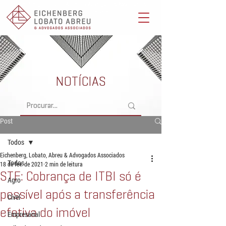
Eichenberg, Lobato, Abreu & Advogados Associados -
Advocacia Full Service
NOTÍCIAS
Post
Todos
Eichenberg, Lobato, Abreu & Advogados Associados
Todos
18 de fev. de 2021
2 min de leitura
STF: Cobrança de ITBI só é
Agro
possível após a transferência
Cível
efetiva do imóvel
Empresarial