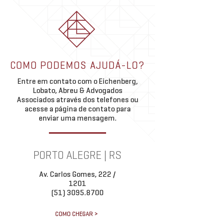
até 95% multas e juros sobre
transação de débi
A Câmara Municipal de Porto
A Receita Federal pub
débitos de ISS
contencioso admini
Alegre aprovou o POAISS, novo
Editais de Transação 
fiscal
programa que permite a
10/2026, abrindo nov
regularização de débitos de ISS
negociação para débi
com redução de até 95% sobre
contencioso administr
COMO PODEMOS AJUDÁ-LO?
multas e juros. Em artigo, o sócio
O time de Direito Trib
Entre em contato com o Eichenberg,
Marcelo Czerner, da equ
Eichenber
Lobato, Abreu & Advogados
Associados através dos telefones ou
acesse a página de contato para
enviar uma mensagem.
PORTO ALEGRE | RS
Av. Carlos Gomes, 222 /
1201
(51) 3095.8700
COMO CHEGAR >