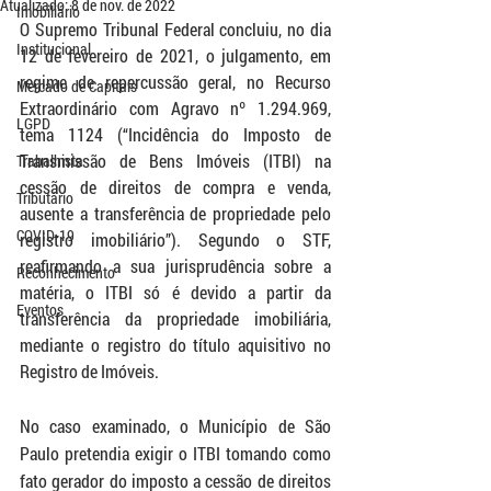
Atualizado:
8 de nov. de 2022
Imobiliário
O Supremo Tribunal Federal concluiu, no dia 
Institucional
12 de fevereiro de 2021, o julgamento, em 
regime de repercussão geral, no Recurso 
Mercado de Capitais
Extraordinário com Agravo nº 1.294.969, 
LGPD
tema 1124 (“Incidência do Imposto de 
Transmissão de Bens Imóveis (ITBI) na 
Trabalhista
cessão de direitos de compra e venda, 
Tributário
ausente a transferência de propriedade pelo 
COVID-19
registro imobiliário”). Segundo o STF, 
reafirmando a sua jurisprudência sobre a 
Reconhecimento
matéria, o ITBI só é devido a partir da 
Eventos
transferência da propriedade imobiliária, 
mediante o registro do título aquisitivo no 
Registro de Imóveis.
No caso examinado, o Município de São 
Paulo pretendia exigir o ITBI tomando como 
fato gerador do imposto a cessão de direitos 