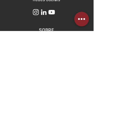
SOBRE
O Escritório
Linha do Tempo
Norteadores
Estratégicos
ATUAÇÃO
Direito Imobiliário
Direito Empresarial
Direito Civil e das Relações
de Consumo