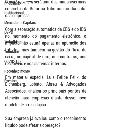
O 
split payment
 será uma das mudanças mais 
Imobiliário
concretas da Reforma Tributária no dia a dia 
Institucional
das empresas.
Mercado de Capitais
Com a separação automática da CBS e do IBS 
LGPD
no momento do pagamento eletrônico, o 
Trabalhista
impacto não estará apenas na apuração dos 
tributos, mas também na gestão do fluxo de 
Tributário
caixa, no capital de giro, nos contratos, nos 
COVID-19
recebíveis e nos sistemas internos.
Reconhecimento
Em material especial Luis Felipe Felix, do 
Eventos
Eichenberg, Lobato, Abreu & Advogados 
Associados, analisa os principais pontos de 
atenção para empresas diante desse novo 
modelo de arrecadação.
Sua empresa já avaliou como o recebimento 
líquido pode afetar a operação?