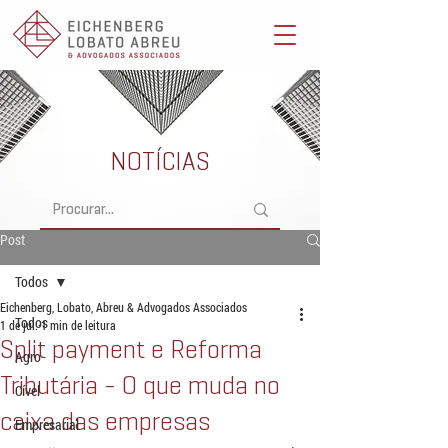
Eichenberg, Lobato, Abreu & Advogados Associados -
Advocacia Full Service
NOTÍCIAS
Post
Todos
Eichenberg, Lobato, Abreu & Advogados Associados
Todos
1 de jul.
1 min de leitura
Split payment e Reforma
Agro
Tributária - O que muda no
Cível
caixa das empresas
Empresarial