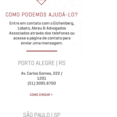
lastreado em créditos imobiliários
regularização de débi
e emitido exclusivamente por
com redução de até 
COMO PODEMOS AJUDÁ-LO?
companhias securitizadoras, nos
multas e juros. Em art
Entre em contato com o Eichenberg,
termos da
Marcelo Czerner, da e
Lobato, Abreu & Advogados
Associados através dos telefones ou
acesse a página de contato para
enviar uma mensagem.
PORTO ALEGRE | RS
Av. Carlos Gomes, 222 /
1201
(51) 3095.8700
COMO CHEGAR >
SÃO PAULO | SP