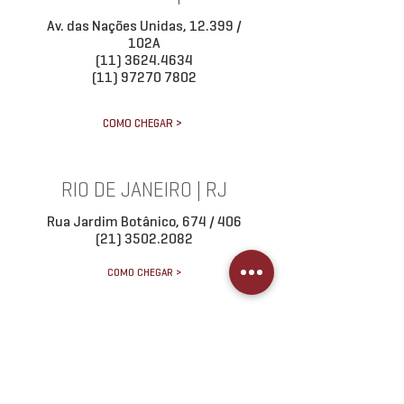
Av. das Nações Unidas, 12.399 /
102A
(11) 3624.4634
(11) 97270 7802
COMO CHEGAR >
RIO DE JANEIRO | RJ
Rua Jardim Botânico, 674 / 406
(21) 3502.2082
COMO CHEGAR >
BALNEÁRIO CAMBORIÚ | SC
Rua 1500,820 / 2003
(47) 3056.0842