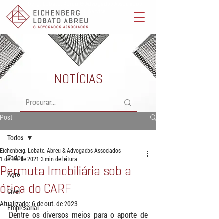
Eichenberg, Lobato, Abreu & Advogados Associados -
Advocacia Full Service
NOTÍCIAS
Post
Todos
Eichenberg, Lobato, Abreu & Advogados Associados
Todos
1 de fev. de 2021
3 min de leitura
Permuta Imobiliária sob a
Agro
ótica do CARF
Cível
Atualizado:
6 de out. de 2023
Empresarial
Dentre os diversos meios para o aporte de 