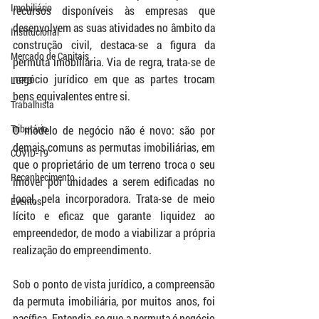
Imobiliário
recursos disponíveis às empresas que 
desenvolvem as suas atividades no âmbito da 
Institucional
construção civil, destaca-se a figura da 
Mercado de Capitais
permuta imobiliária. Via de regra, trata-se de 
negócio jurídico em que as partes trocam 
LGPD
bens equivalentes entre si.
Trabalhista
Tributário
O modelo de negócio não é novo: são por 
demais comuns as permutas imobiliárias, em 
COVID-19
que o proprietário de um terreno troca o seu 
Reconhecimento
imóvel por unidades a serem edificadas no 
local, pela incorporadora. Trata-se de meio 
Eventos
lícito e eficaz que garante liquidez ao 
empreendedor, de modo a viabilizar a própria 
realização do empreendimento.
Sob o ponto de vista jurídico, a compreensão 
da permuta imobiliária, por muitos anos, foi 
pacífica. Entendia-se que a permuta é negócio 