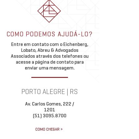
classificação do t
institui o novo marco legal do
Abreu & Advogados A
propriedades gaú
licenciamento ambiental e
liderado pela sócia D
estabelece normas gerais
Mendes Mallmann, o
aplicáveis ao licenciamento de
importante vitória no.
COMO PODEMOS AJUDÁ-LO?
atividades e empreendimentos,
Entre em contato com o Eichenberg,
entrou em vigor em 4 de
Lobato, Abreu & Advogados
Associados através dos telefones ou
acesse a página de contato para
enviar uma mensagem.
PORTO ALEGRE | RS
Av. Carlos Gomes, 222 /
1201
(51) 3095.8700
COMO CHEGAR >