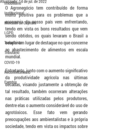
Atualizado:
14 de jul. de 2022
Imobiliário
O Agronegócio tem contribuído de forma 
Institucional
muito positiva para os problemas que a 
economia do nosso país vem enfrentando, 
Mercado de Capitais
tendo em vista os bons resultados que vem 
LGPD
sendo obtidos, os quais levaram o Brasil a 
ocupar um lugar de destaque no que concerne 
Trabalhista
ao abastecimento de alimentos em escala 
Tributário
mundial.
COVID-19
Entretanto, junto com o aumento significativo 
Reconhecimento
da produtividade agrícola nas últimas 
Eventos
décadas, visando justamente a obtenção de 
tal resultado, também ocorreram alterações 
nas práticas utilizadas pelos produtores, 
dentre elas o aumento considerável do uso de 
agrotóxicos. Esse fato vem gerando 
preocupações aos ambientalistas e à própria 
sociedade, tendo em vista os impactos sobre 