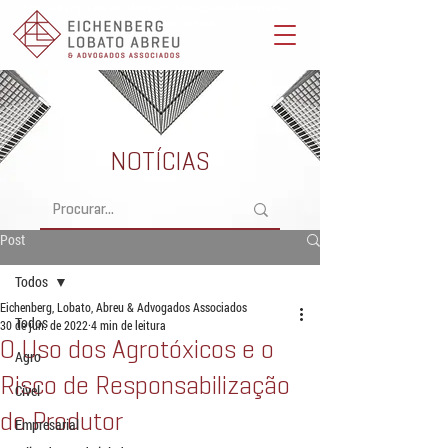
Eichenberg, Lobato, Abreu & Advogados Associados -
Advocacia Full Service
NOTÍCIAS
Post
Todos
Eichenberg, Lobato, Abreu & Advogados Associados
Todos
30 de jun. de 2022
4 min de leitura
O Uso dos Agrotóxicos e o
Agro
Risco de Responsabilização
Cível
do Produtor
Empresarial