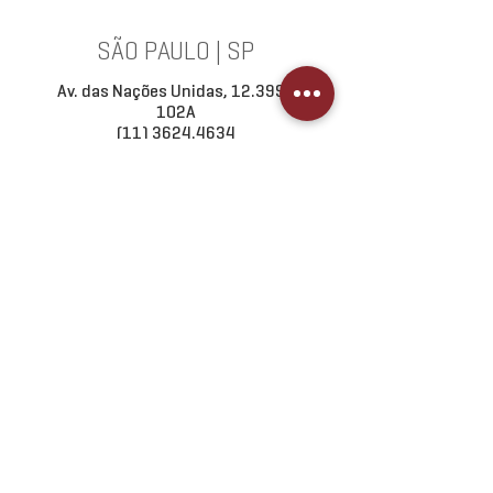
SÃO PAULO | SP
Av. das Nações Unidas, 12.399 /
102A
(11) 3624.4634
(11) 97270 7802
COMO CHEGAR >
RIO DE JANEIRO | RJ
Rua Jardim Botânico, 674 / 406
(21) 3502.2082
COMO CHEGAR >
BALNEÁRIO CAMBORIÚ | SC