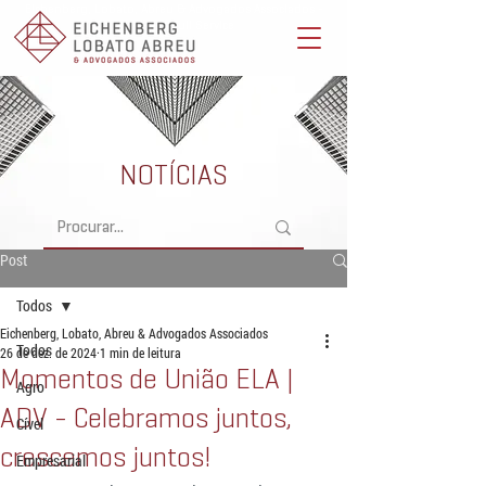
Eichenberg, Lobato, Abreu & Advogados Associados -
Advocacia Full Service
NOTÍCIAS
Post
Todos
Eichenberg, Lobato, Abreu & Advogados Associados
Todos
26 de dez. de 2024
1 min de leitura
Momentos de União ELA |
Agro
ADV - Celebramos juntos,
Cível
crescemos juntos!
Empresarial