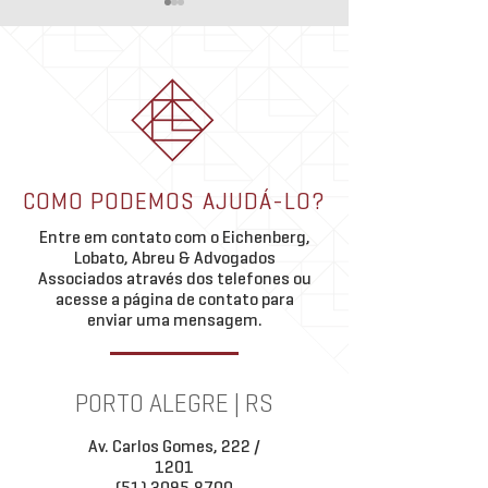
ELA | ADV: Marco 
jornada de sucess
de Marina Cauduro
Marina Kremer Caudu
completou 5 anos de
uma vivência marcad
aprimoramento e cre
Academia ELA | Grupo de
contínuo. “Ao olhar p
COMO PODEMOS AJUDÁ-LO?
Estudos Porto Alegre e São
trajetória no ELA, per
Paulo
Entre em contato com o Eichenberg,
quanto esse período f
Lobato, Abreu & Advogados
importante
Associados através dos telefones ou
acesse a página de contato para
enviar uma mensagem.
PORTO ALEGRE | RS
Av. Carlos Gomes, 222 /
1201
(51) 3095.8700