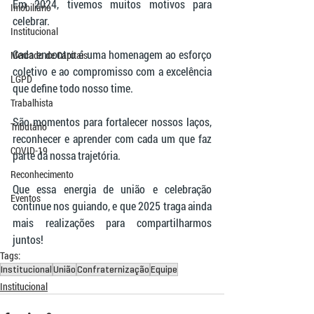
Em 2024, tivemos muitos motivos para 
Imobiliário
celebrar.
Institucional
Cada encontro é uma homenagem ao esforço 
Mercado de Capitais
coletivo e ao compromisso com a excelência 
LGPD
que define todo nosso time.
Trabalhista
São momentos para fortalecer nossos laços, 
Tributário
reconhecer e aprender com cada um que faz 
COVID-19
parte da nossa trajetória.
Reconhecimento
Que essa energia de união e celebração 
Eventos
continue nos guiando, e que 2025 traga ainda 
mais realizações para compartilharmos 
juntos!
Tags:
Institucional
União
Confraternização
Equipe
Institucional