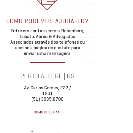
uma vivência marcad
aprimoramento e cre
Academia ELA | Grupo de
contínuo. “Ao olhar p
COMO PODEMOS AJUDÁ-LO?
Estudos Porto Alegre e São
trajetória no ELA, per
Paulo
Entre em contato com o Eichenberg,
quanto esse período f
Lobato, Abreu & Advogados
importante
Associados através dos telefones ou
acesse a página de contato para
enviar uma mensagem.
PORTO ALEGRE | RS
Av. Carlos Gomes, 222 /
1201
(51) 3095.8700
COMO CHEGAR >