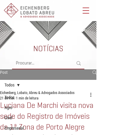
Eichenberg, Lobato, Abreu & Advogados Associados -
Advocacia Full Service
NOTÍCIAS
Post
Todos
Eichenberg, Lobato, Abreu & Advogados Associados
Todos
21 de mai.
1 min de leitura
Luciana De Marchi visita nova
Agro
sede do Registro de Imóveis
Cível
da 1ª Zona de Porto Alegre
Empresarial