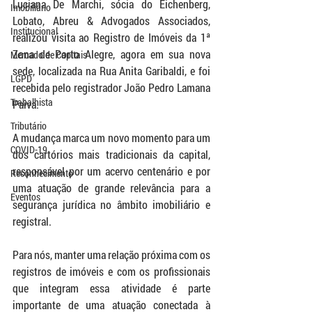
Luciana De Marchi, sócia do Eichenberg, 
Imobiliário
Lobato, Abreu & Advogados Associados, 
Institucional
realizou visita ao Registro de Imóveis da 1ª 
Zona de Porto Alegre, agora em sua nova 
Mercado de Capitais
sede, localizada na Rua Anita Garibaldi, e foi 
LGPD
recebida pelo registrador João Pedro Lamana 
Trabalhista
Paiva.
Tributário
A mudança marca um novo momento para um 
COVID-19
dos cartórios mais tradicionais da capital, 
responsável por um acervo centenário e por 
Reconhecimento
uma atuação de grande relevância para a 
Eventos
segurança jurídica no âmbito imobiliário e 
registral.
Para nós, manter uma relação próxima com os 
registros de imóveis e com os profissionais 
que integram essa atividade é parte 
importante de uma atuação conectada à 